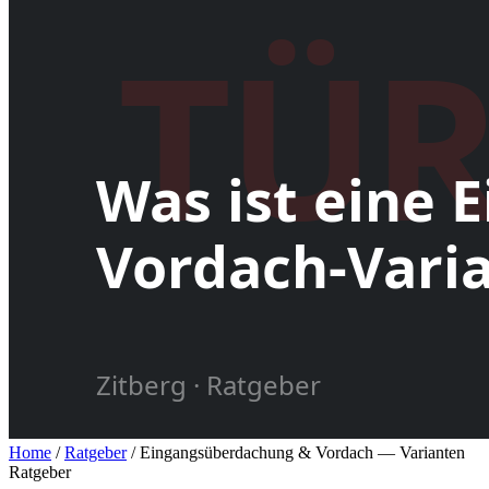
Home
/
Ratgeber
/
Eingangsüberdachung & Vordach — Varianten
Ratgeber