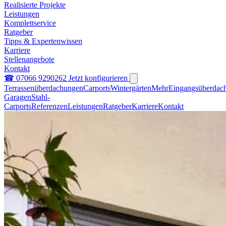
Realisierte Projekte
Leistungen
Komplettservice
Ratgeber
Tipps & Expertenwissen
Karriere
Stellenangebote
Kontakt
☎ 07066 9290262
Jetzt konfigurieren
Terrassenüberdachungen
Carports
Wintergärten
Mehr
Eingangsüberdac
Garagen
Stahl-
Carports
Referenzen
Leistungen
Ratgeber
Karriere
Kontakt