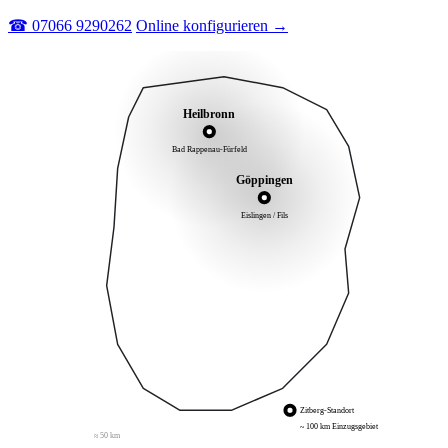
☎ 07066 9290262
Online konfigurieren →
Heilbronn
Bad Rappenau-Fürfeld
Göppingen
Eislingen / Fils
Zitberg-Standort
~ 100 km Einzugsgebiet
≈ 50 km