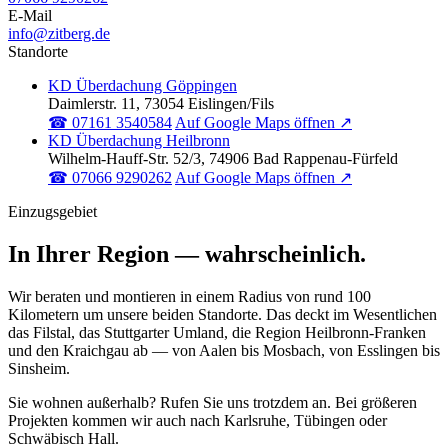
E-Mail
info@zitberg.de
Standorte
KD Überdachung Göppingen
Daimlerstr. 11, 73054 Eislingen/Fils
☎ 07161 3540584
Auf Google Maps öffnen ↗
KD Überdachung Heilbronn
Wilhelm-Hauff-Str. 52/3, 74906 Bad Rappenau-Fürfeld
☎ 07066 9290262
Auf Google Maps öffnen ↗
Einzugsgebiet
In Ihrer Region — wahrscheinlich.
Wir beraten und montieren in einem Radius von rund 100
Kilometern um unsere beiden Standorte. Das deckt im Wesentlichen
das Filstal, das Stuttgarter Umland, die Region Heilbronn-Franken
und den Kraichgau ab — von Aalen bis Mosbach, von Esslingen bis
Sinsheim.
Sie wohnen außerhalb? Rufen Sie uns trotzdem an. Bei größeren
Projekten kommen wir auch nach Karlsruhe, Tübingen oder
Schwäbisch Hall.