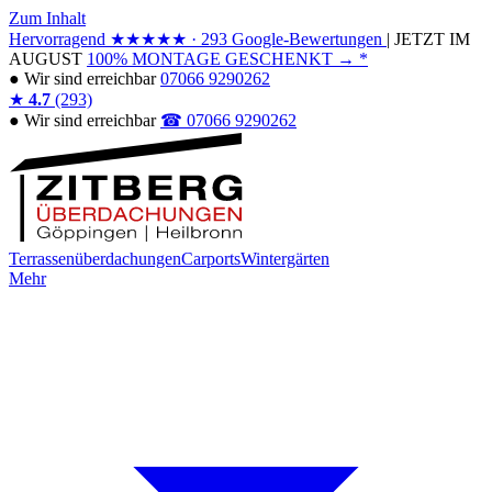
Zum Inhalt
Hervorragend
★★★★★
· 293 Google-Bewertungen
|
JETZT IM
AUGUST
100% MONTAGE GESCHENKT
→
*
●
Wir sind erreichbar
07066 9290262
★
4.7
(293)
●
Wir sind erreichbar
☎ 07066 9290262
Terrassenüberdachungen
Carports
Wintergärten
Mehr