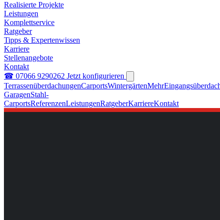
Realisierte Projekte
Leistungen
Komplettservice
Ratgeber
Tipps & Expertenwissen
Karriere
Stellenangebote
Kontakt
☎ 07066 9290262
Jetzt konfigurieren
Terrassenüberdachungen
Carports
Wintergärten
Mehr
Eingangsüberdac
Garagen
Stahl-
Carports
Referenzen
Leistungen
Ratgeber
Karriere
Kontakt