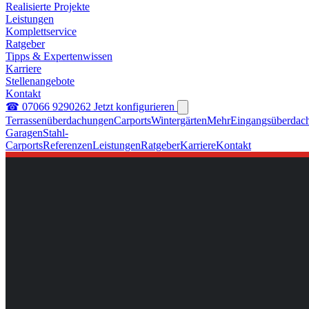
Realisierte Projekte
Leistungen
Komplettservice
Ratgeber
Tipps & Expertenwissen
Karriere
Stellenangebote
Kontakt
☎ 07066 9290262
Jetzt konfigurieren
Terrassenüberdachungen
Carports
Wintergärten
Mehr
Eingangsüberdac
Garagen
Stahl-
Carports
Referenzen
Leistungen
Ratgeber
Karriere
Kontakt