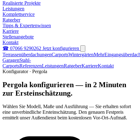
Realisierte Projekte
Leistungen
Komplettservice
Ratgeber
Tipps & Expertenwissen
Karriere
Stellenangebote
Kontakt
☎ 07066 9290262
Jetzt konfigurieren
Terrassenüberdachungen
Carports
Wintergärten
Mehr
Eingangsüberdac
Garagen
Stahl-
Carports
Referenzen
Leistungen
Ratgeber
Karriere
Kontakt
Konfigurator · Pergola
Pergola konfigurieren — in 2 Minuten
zur Ersteinschätzung.
Wählen Sie Modell, Maße und Ausführung — Sie erhalten sofort
eine unverbindliche Ersteinschätzung. Den genauen Festpreis
ermittelt unser Außendienst beim kostenlosen Vor-Ort-Aufmaß.